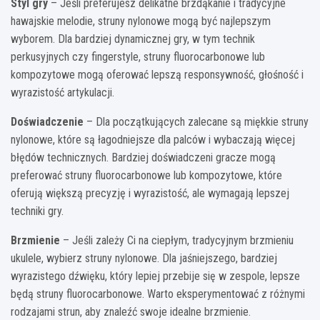
Styl gry
– Jeśli preferujesz delikatne brzdąkanie i tradycyjne
hawajskie melodie, struny nylonowe mogą być najlepszym
wyborem. Dla bardziej dynamicznej gry, w tym technik
perkusyjnych czy fingerstyle, struny fluorocarbonowe lub
kompozytowe mogą oferować lepszą responsywność, głośność i
wyrazistość artykulacji.
Doświadczenie
– Dla początkujących zalecane są miękkie struny
nylonowe, które są łagodniejsze dla palców i wybaczają więcej
błędów technicznych. Bardziej doświadczeni gracze mogą
preferować struny fluorocarbonowe lub kompozytowe, które
oferują większą precyzję i wyrazistość, ale wymagają lepszej
techniki gry.
Brzmienie
– Jeśli zależy Ci na ciepłym, tradycyjnym brzmieniu
ukulele, wybierz struny nylonowe. Dla jaśniejszego, bardziej
wyrazistego dźwięku, który lepiej przebije się w zespole, lepsze
będą struny fluorocarbonowe. Warto eksperymentować z różnymi
rodzajami strun, aby znaleźć swoje idealne brzmienie.