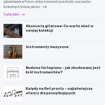
gdziekolwiek w Polsce, dobry instrument przechodzi serię bardzo
konkretnych testów jakości – od…
Czytaj dalej
Akcesoria gitarowe: Co warto mieć w
swojej kolekcji
Instrumenty muzyczne
Budowa fortepianu – jak zbudowany jest
król instrumentów?
Kolędy na flet prosty – najłatwiejsze
utwory dla początkujących
R
C
o
h