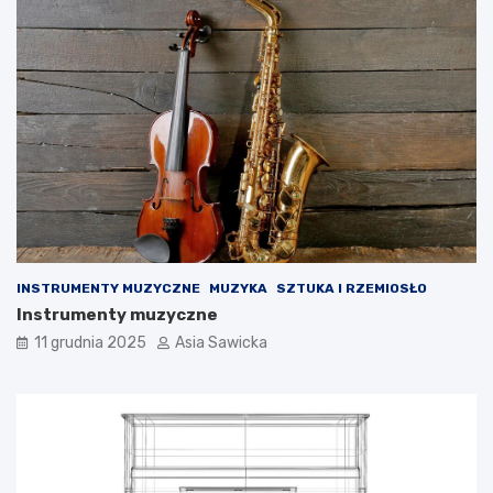
o
n
a
c
h
m
u
z
y
k
i
INSTRUMENTY MUZYCZNE
MUZYKA
SZTUKA I RZEMIOSŁO
Instrumenty muzyczne
11 grudnia 2025
Asia Sawicka