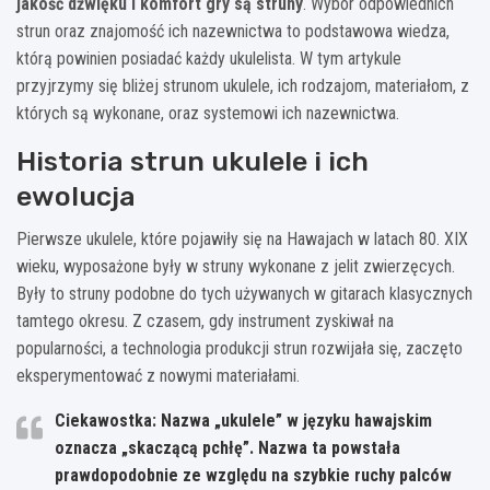
jakość dźwięku i komfort gry są struny
. Wybór odpowiednich
strun oraz znajomość ich nazewnictwa to podstawowa wiedza,
którą powinien posiadać każdy ukulelista. W tym artykule
przyjrzymy się bliżej strunom ukulele, ich rodzajom, materiałom, z
których są wykonane, oraz systemowi ich nazewnictwa.
Historia strun ukulele i ich
ewolucja
Pierwsze ukulele, które pojawiły się na Hawajach w latach 80. XIX
wieku, wyposażone były w struny wykonane z jelit zwierzęcych.
Były to struny podobne do tych używanych w gitarach klasycznych
tamtego okresu. Z czasem, gdy instrument zyskiwał na
popularności, a technologia produkcji strun rozwijała się, zaczęto
eksperymentować z nowymi materiałami.
Ciekawostka: Nazwa „ukulele” w języku hawajskim
oznacza „skaczącą pchłę”. Nazwa ta powstała
prawdopodobnie ze względu na szybkie ruchy palców