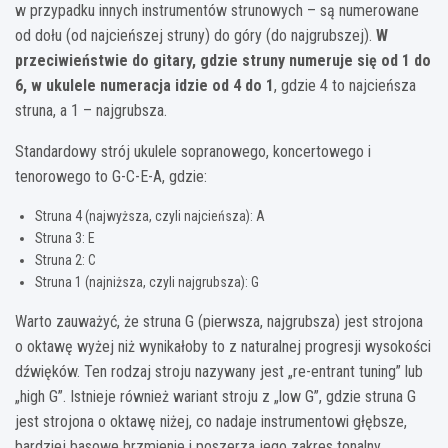
w przypadku innych instrumentów strunowych – są numerowane
od dołu (od najcieńszej struny) do góry (do najgrubszej).
W
przeciwieństwie do gitary, gdzie struny numeruje się od 1 do
6, w ukulele numeracja idzie od 4 do 1
, gdzie 4 to najcieńsza
struna, a 1 – najgrubsza.
Standardowy strój ukulele sopranowego, koncertowego i
tenorowego to G-C-E-A, gdzie:
Struna 4 (najwyższa, czyli najcieńsza): A
Struna 3: E
Struna 2: C
Struna 1 (najniższa, czyli najgrubsza): G
Warto zauważyć, że struna G (pierwsza, najgrubsza) jest strojona
o oktawę wyżej niż wynikałoby to z naturalnej progresji wysokości
dźwięków. Ten rodzaj stroju nazywany jest „re-entrant tuning” lub
„high G”. Istnieje również wariant stroju z „low G”, gdzie struna G
jest strojona o oktawę niżej, co nadaje instrumentowi głębsze,
bardziej basowe brzmienie i poszerza jego zakres tonalny.