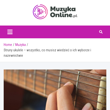
Skip
to
content
muzykaonline.pl
Home
Muzyka
Struny ukulele – wszystko, co musisz wiedzieć o ich wyborze i
nazewnictwie