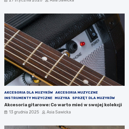
27 stycznia 2026
Asia Sawicka
a
t
t
e
a
g
c
o
h
n
o
i
n
e
l
w
i
i
n
e
e
d
z
i
a
ł
e
ś
AKCESORIA DLA MUZYKÓW
AKCESORIA MUZYCZNE
o
INSTRUMENTY MUZYCZNE
MUZYKA
SPRZĘT DLA MUZYKÓW
t
Akcesoria gitarowe: Co warto mieć w swojej kolekcji
y
c
13 grudnia 2025
Asia Sawicka
h
i
k