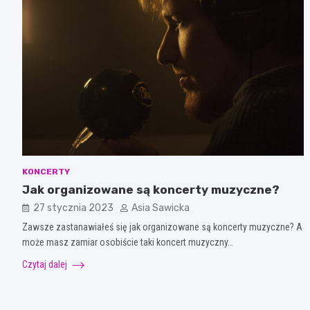
KONCERTY
Jak organizowane są koncerty muzyczne?
27 stycznia 2023
Asia Sawicka
Zawsze zastanawiałeś się jak organizowane są koncerty muzyczne? A
może masz zamiar osobiście taki koncert muzyczny…
Czytaj dalej