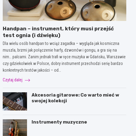
Handpan – instrument, który musi przejść
test ognia (i dźwięku)
Dla wielu osób handpan to wciąż zagadka – wygląda jak kosmiczna
muszla, brzmi jak połączenie harfy, dzwonów i gongu, a gra się na
nim… palcami. Zanim jednak trafi w ręce muzyka w Gdańsku, Warszawie
czy gdziekolwiek w Polsce, dobry instrument przechodzi serię bardzo
konkretnych testów jakości – od…
Czytaj dalej
Akcesoria gitarowe: Co warto mieć w
swojej kolekcji
Instrumenty muzyczne