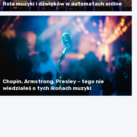
Rola muzyki i dźwięków w automatach online
Chopin, Armstrong, Presley – tego nie
wiedziałeś o tych ikonach muzyki