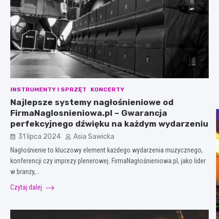
INSTRUMENTY I SPRZĘT
KONCERTY
Najlepsze systemy nagłośnieniowe od
FirmaNaglosnieniowa.pl – Gwarancja
perfekcyjnego dźwięku na każdym wydarzeniu
31 lipca 2024
Asia Sawicka
Nagłośnienie to kluczowy element każdego wydarzenia muzycznego,
konferencji czy imprezy plenerowej. FirmaNagłośnieniowa.pl, jako lider
w branży,…
Czytaj dalej