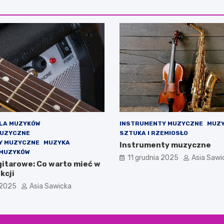
DLA MUZYKÓW
INSTRUMENTY MUZYCZNE
MUZ
MUZYCZNE
SZTUKA I RZEMIOSŁO
Y MUZYCZNE
MUZYKA
Instrumenty muzyczne
 MUZYKÓW
11 grudnia 2025
Asia Sawi
gitarowe: Co warto mieć w
kcji
 2025
Asia Sawicka