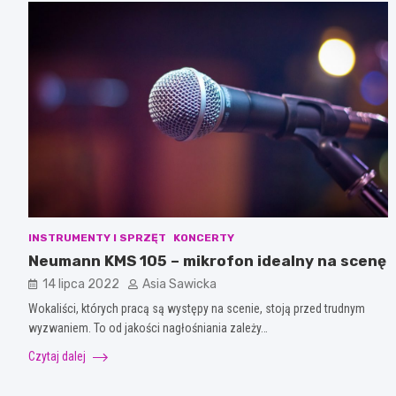
INSTRUMENTY I SPRZĘT
KONCERTY
Neumann KMS 105 – mikrofon idealny na scenę
14 lipca 2022
Asia Sawicka
Wokaliści, których pracą są występy na scenie, stoją przed trudnym
wyzwaniem. To od jakości nagłośniania zależy…
Czytaj dalej