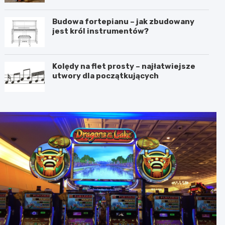
Budowa fortepianu – jak zbudowany
jest król instrumentów?
Kolędy na flet prosty – najłatwiejsze
utwory dla początkujących