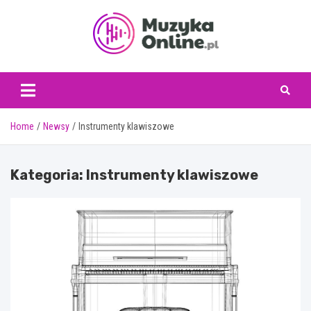
Skip
to
content
muzykaonline.pl
Home
Newsy
Instrumenty klawiszowe
Kategoria:
Instrumenty klawiszowe