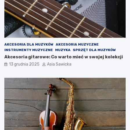
n
e
e
d
z
i
a
ł
e
ś
AKCESORIA DLA MUZYKÓW
AKCESORIA MUZYCZNE
o
INSTRUMENTY MUZYCZNE
MUZYKA
SPRZĘT DLA MUZYKÓW
t
Akcesoria gitarowe: Co warto mieć w swojej kolekcji
y
c
13 grudnia 2025
Asia Sawicka
h
i
k
o
n
a
c
h
m
u
z
y