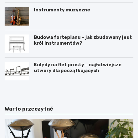
Instrumenty muzyczne
Budowa fortepianu – jak zbudowany jest
król instrumentów?
Kolędy na flet prosty – najłatwiejsze
utwory dla początkujących
R
C
o
h
l
o
a
p
m
i
Warto przeczytać
u
n
z
,
y
A
k
r
i
m