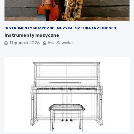
k
i
INSTRUMENTY MUZYCZNE
MUZYKA
SZTUKA I RZEMIOSŁO
Instrumenty muzyczne
11 grudnia 2025
Asia Sawicka