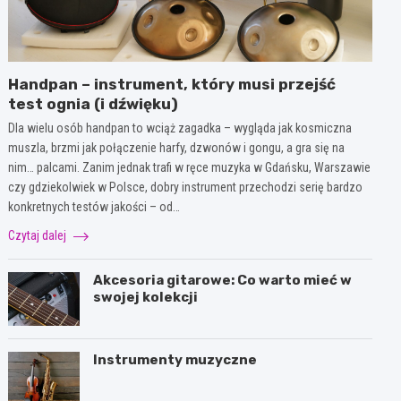
Handpan – instrument, który musi przejść
test ognia (i dźwięku)
Dla wielu osób handpan to wciąż zagadka – wygląda jak kosmiczna
muszla, brzmi jak połączenie harfy, dzwonów i gongu, a gra się na
nim… palcami. Zanim jednak trafi w ręce muzyka w Gdańsku, Warszawie
czy gdziekolwiek w Polsce, dobry instrument przechodzi serię bardzo
konkretnych testów jakości – od…
Czytaj dalej
Akcesoria gitarowe: Co warto mieć w
swojej kolekcji
Instrumenty muzyczne