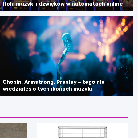
Rola muzyki i dźwięków w automatach online
Chopin, Armstrong, Presley – tego nie
wiedziałeś o tych ikonach muzyki