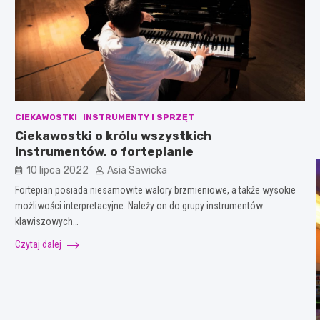
CIEKAWOSTKI
INSTRUMENTY I SPRZĘT
Ciekawostki o królu wszystkich
instrumentów, o fortepianie
10 lipca 2022
Asia Sawicka
Fortepian posiada niesamowite walory brzmieniowe, a także wysokie
możliwości interpretacyjne. Należy on do grupy instrumentów
klawiszowych…
Czytaj dalej