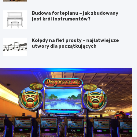
Budowa fortepianu – jak zbudowany
jest król instrumentów?
Kolędy na flet prosty – najłatwiejsze
utwory dla początkujących