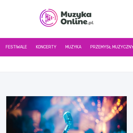
muzykaonline.pl
FESTIWALE
KONCERTY
MUZYKA
PRZEMYSŁ MUZYCZN