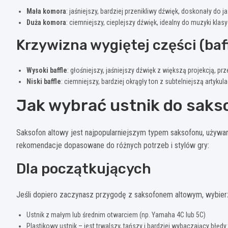
Mała komora
: jaśniejszy, bardziej przenikliwy dźwięk, doskonały do j
Duża komora
: ciemniejszy, cieplejszy dźwięk, idealny do muzyki klasy
Krzywizna wygiętej części (baff
Wysoki baffle
: głośniejszy, jaśniejszy dźwięk z większą projekcją, prz
Niski baffle
: ciemniejszy, bardziej okrągły ton z subtelniejszą artykula
Jak wybrać ustnik do saks
Saksofon altowy jest najpopularniejszym typem saksofonu, używ
rekomendacje dopasowane do różnych potrzeb i stylów gry:
Dla początkujących
Jeśli dopiero zaczynasz przygodę z saksofonem altowym, wybier
Ustnik z małym lub średnim otwarciem (np. Yamaha 4C lub 5C)
Plastikowy ustnik – jest trwalszy, tańszy i bardziej wybaczający błęd