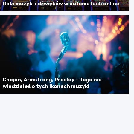
Rola muzyki i dźwięków w automatach online
Chopin, Armstrong, Presley – tego nie
wiedziałeś o tych ikonach muzyki