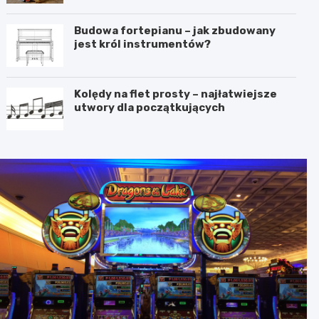
Budowa fortepianu – jak zbudowany
jest król instrumentów?
Kolędy na flet prosty – najłatwiejsze
utwory dla początkujących