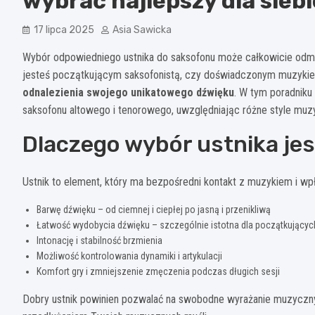
wybrać najlepszy dla siebi
17 lipca 2025
Asia Sawicka
Wybór odpowiedniego ustnika do saksofonu może całkowicie odmien
jesteś początkującym saksofonistą, czy doświadczonym muzykiem
odnalezienia swojego unikatowego dźwięku
. W tym poradniku
saksofonu altowego i tenorowego, uwzględniając różne style mu
Dlaczego wybór ustnika jes
Ustnik to element, który ma bezpośredni kontakt z muzykiem i wp
Barwę dźwięku – od ciemnej i ciepłej po jasną i przenikliwą
Łatwość wydobycia dźwięku – szczególnie istotna dla początkującyc
Intonację i stabilność brzmienia
Możliwość kontrolowania dynamiki i artykulacji
Komfort gry i zmniejszenie zmęczenia podczas długich sesji
Dobry ustnik powinien pozwalać na swobodne wyrażanie muzycznyc