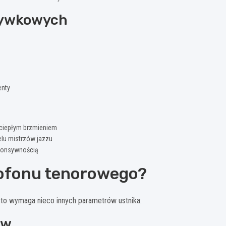
rywkowych
enty
 ciepłym brzmieniem
elu mistrzów jazzu
sponsywnością
sofonu tenorowego?
to wymaga nieco innych parametrów ustnika:
ów