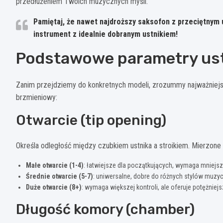
przedłużeniem Twoich muzycznych myśli.
Pamiętaj, że nawet najdroższy saksofon z przeciętnym u
instrument z idealnie dobranym ustnikiem!
Podstawowe parametry us
Zanim przejdziemy do konkretnych modeli, zrozummy najważniejsz
brzmieniowy:
Otwarcie (tip opening)
Określa odległość między czubkiem ustnika a stroikiem. Mierzone 
Małe otwarcie (1-4)
: łatwiejsze dla początkujących, wymaga mniejsz
Średnie otwarcie (5-7)
: uniwersalne, dobre do różnych stylów muzy
Duże otwarcie (8+)
: wymaga większej kontroli, ale oferuje potężniej
Długość komory (chamber)