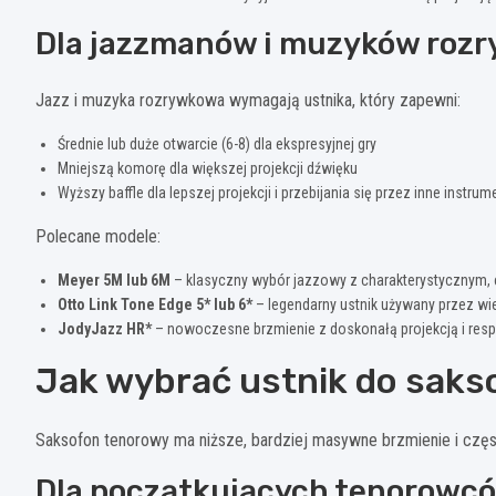
Dla jazzmanów i muzyków roz
Jazz i muzyka rozrywkowa wymagają ustnika, który zapewni:
Średnie lub duże otwarcie (6-8) dla ekspresyjnej gry
Mniejszą komorę dla większej projekcji dźwięku
Wyższy baffle dla lepszej projekcji i przebijania się przez inne instrum
Polecane modele:
Meyer 5M lub 6M
– klasyczny wybór jazzowy z charakterystycznym,
Otto Link Tone Edge 5* lub 6*
– legendarny ustnik używany przez wi
JodyJazz HR*
– nowoczesne brzmienie z doskonałą projekcją i re
Jak wybrać ustnik do sak
Saksofon tenorowy ma niższe, bardziej masywne brzmienie i częs
Dla początkujących tenorowc