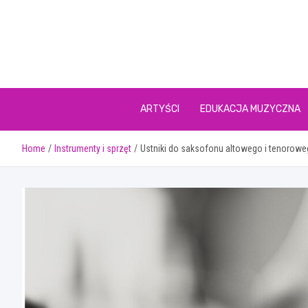
Skip
to
content
ARTYŚCI
EDUKACJA MUZYCZNA
Home
Instrumenty i sprzęt
Ustniki do saksofonu altowego i tenoroweg