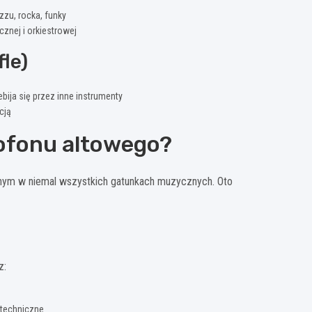
azzu, rocka, funky
cznej i orkiestrowej
le)
ebija się przez inne instrumenty
cją
ofonu altowego?
anym w niemal wszystkich gatunkach muzycznych. Oto
z:
y techniczne