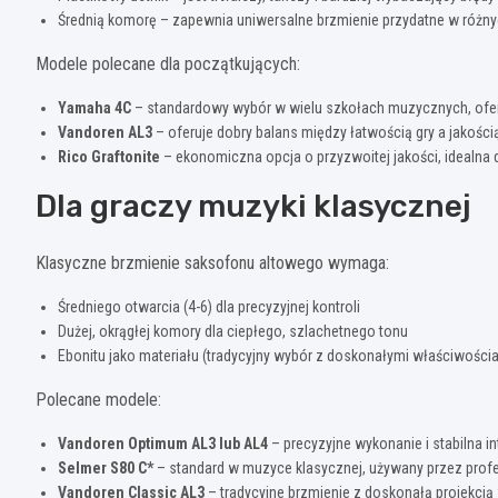
Średnią komorę – zapewnia uniwersalne brzmienie przydatne w różn
Modele polecane dla początkujących:
Yamaha 4C
– standardowy wybór w wielu szkołach muzycznych, ofe
Vandoren AL3
– oferuje dobry balans między łatwością gry a jakości
Rico Graftonite
– ekonomiczna opcja o przyzwoitej jakości, idealna
Dla graczy muzyki klasycznej
Klasyczne brzmienie saksofonu altowego wymaga:
Średniego otwarcia (4-6) dla precyzyjnej kontroli
Dużej, okrągłej komory dla ciepłego, szlachetnego tonu
Ebonitu jako materiału (tradycyjny wybór z doskonałymi właściwości
Polecane modele:
Vandoren Optimum AL3 lub AL4
– precyzyjne wykonanie i stabilna i
Selmer S80 C*
– standard w muzyce klasycznej, używany przez profe
Vandoren Classic AL3
– tradycyjne brzmienie z doskonałą projekcj