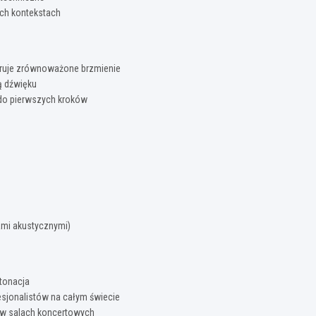
ych kontekstach
ruje zrównoważone brzmienie
ą dźwięku
 do pierwszych kroków
ami akustycznymi)
ntonacja
sjonalistów na całym świecie
ą w salach koncertowych