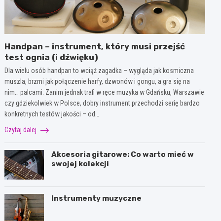
Handpan – instrument, który musi przejść
test ognia (i dźwięku)
Dla wielu osób handpan to wciąż zagadka – wygląda jak kosmiczna
muszla, brzmi jak połączenie harfy, dzwonów i gongu, a gra się na
nim… palcami. Zanim jednak trafi w ręce muzyka w Gdańsku, Warszawie
czy gdziekolwiek w Polsce, dobry instrument przechodzi serię bardzo
konkretnych testów jakości – od…
Czytaj dalej
Akcesoria gitarowe: Co warto mieć w
swojej kolekcji
Instrumenty muzyczne