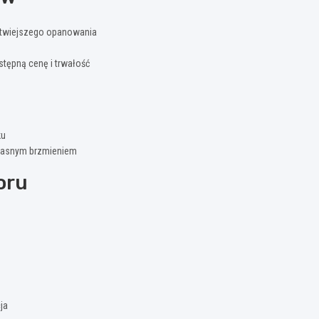
łatwiejszego opanowania
tępną cenę i trwałość
ku
 jasnym brzmieniem
oru
ja