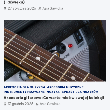
o
y
(i dźwięku)
m
–
27 stycznia 2026
Asia Sawicka
a
t
t
e
a
g
c
o
h
n
o
i
n
e
l
w
i
i
n
e
e
d
z
i
a
ł
e
ś
AKCESORIA DLA MUZYKÓW
AKCESORIA MUZYCZNE
o
INSTRUMENTY MUZYCZNE
MUZYKA
SPRZĘT DLA MUZYKÓW
t
Akcesoria gitarowe: Co warto mieć w swojej kolekcji
y
c
13 grudnia 2025
Asia Sawicka
h