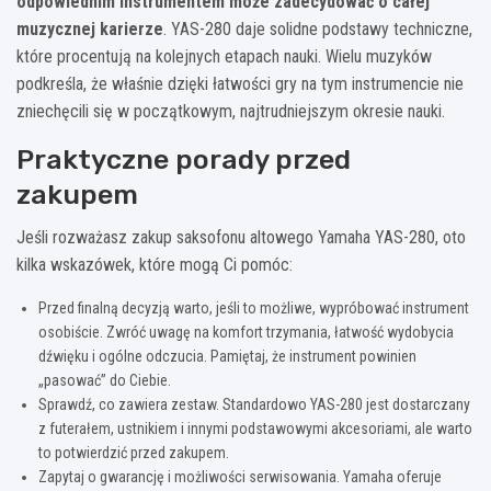
odpowiednim instrumentem może zadecydować o całej
muzycznej karierze
. YAS-280 daje solidne podstawy techniczne,
które procentują na kolejnych etapach nauki. Wielu muzyków
podkreśla, że właśnie dzięki łatwości gry na tym instrumencie nie
zniechęcili się w początkowym, najtrudniejszym okresie nauki.
Praktyczne porady przed
zakupem
Jeśli rozważasz zakup saksofonu altowego Yamaha YAS-280, oto
kilka wskazówek, które mogą Ci pomóc:
Przed finalną decyzją warto, jeśli to możliwe, wypróbować instrument
osobiście. Zwróć uwagę na komfort trzymania, łatwość wydobycia
dźwięku i ogólne odczucia. Pamiętaj, że instrument powinien
„pasować” do Ciebie.
Sprawdź, co zawiera zestaw. Standardowo YAS-280 jest dostarczany
z futerałem, ustnikiem i innymi podstawowymi akcesoriami, ale warto
to potwierdzić przed zakupem.
Zapytaj o gwarancję i możliwości serwisowania. Yamaha oferuje