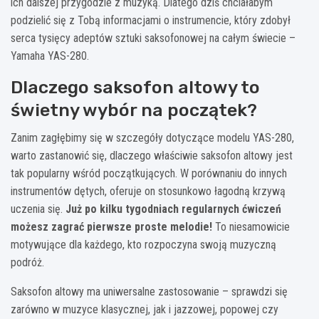
ich dalszej przygodzie z muzyką. Dlatego dziś chciałabym
podzielić się z Tobą informacjami o instrumencie, który zdobył
serca tysięcy adeptów sztuki saksofonowej na całym świecie –
Yamaha YAS-280.
Dlaczego saksofon altowy to
świetny wybór na początek?
Zanim zagłębimy się w szczegóły dotyczące modelu YAS-280,
warto zastanowić się, dlaczego właściwie saksofon altowy jest
tak popularny wśród początkujących. W porównaniu do innych
instrumentów dętych, oferuje on stosunkowo łagodną krzywą
uczenia się.
Już po kilku tygodniach regularnych ćwiczeń
możesz zagrać pierwsze proste melodie!
To niesamowicie
motywujące dla każdego, kto rozpoczyna swoją muzyczną
podróż.
Saksofon altowy ma uniwersalne zastosowanie – sprawdzi się
zarówno w muzyce klasycznej, jak i jazzowej, popowej czy