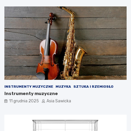
i
k
o
n
a
c
h
m
u
z
y
k
i
INSTRUMENTY MUZYCZNE
MUZYKA
SZTUKA I RZEMIOSŁO
Instrumenty muzyczne
11 grudnia 2025
Asia Sawicka