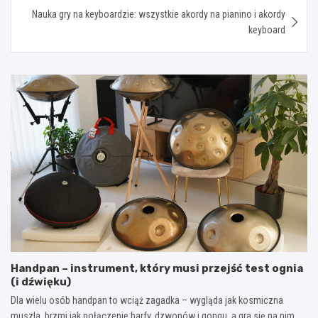
Nauka gry na keyboardzie: wszystkie akordy na pianino i akordy
keyboard
Handpan – instrument, który musi przejść test ognia
(i dźwięku)
Dla wielu osób handpan to wciąż zagadka – wygląda jak kosmiczna
muszla, brzmi jak połączenie harfy, dzwonów i gongu, a gra się na nim…