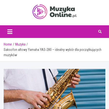
Skip
to
content
muzykaonline.pl
Home
Muzyka
Saksofon altowy Yamaha YAS-280 – idealny wybór dla początkujących
muzyków